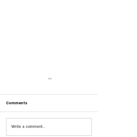
Comments
Write a comment...
יתון ירוק - פעילות
כתבה בעיתון ירוק - פעילות
פסח 2019