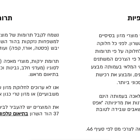
יות
תרומ
נשמח לקבל תרומות של מוצר
וצרי מזון בסיסיים
למשפחות נזקקות בהוד השרון 
רון. לפני כל חלוקה
יבש (פסטה, אורז, קפה) ועוד.
חלוקה על פי תרומות
 פי הצרכים המשתנים
תרומת ירקות, מוצרי מאפה (ל
י המלאי בעמותה מבצע
לסוגיו (מעדני חלב, גבינות 
בתיאום מראש.
ים, ומבצע את רכישת
ני ביותר.
אנו לא ערוכים לחלוקת מזון 
משבועיים) או מזון טרי כגון 
לאכה בעמותה הינם
ות את מדיניותה "אפס
את המוצרים יש להעביר לבי
שאבים שבידה לטובת
37 הוד השרון
בתיאום טלפוני
צרכי מס לפי סעיף 46.