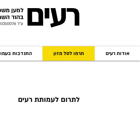
רעים
למען משפ
בהוד השרון
ע"ר 580310076
אודות רעים
תרמו לסל מזון
התנדבות בעמו
לתרום לעמותת רעים