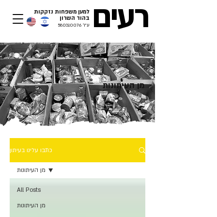
רעים
למען משפחות נזקקות
בהוד השרון​
ע"ר
580310076
מן העיתונות
כתבו עלינו בעיתון
מן העיתונות
All Posts
מן העיתונות