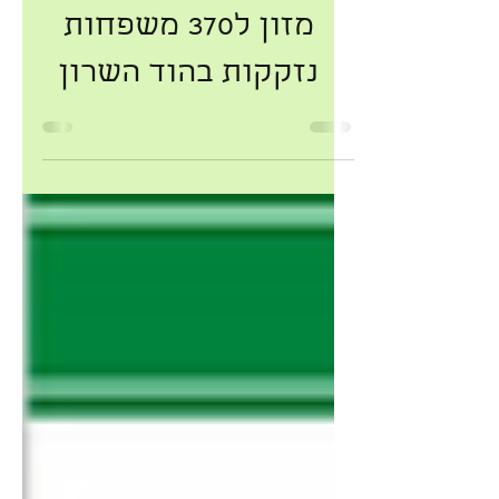
פסח 2021- עמותת
רעים מחלקת סלי
מזון ל370 משפחות
נזקקות בהוד השרון