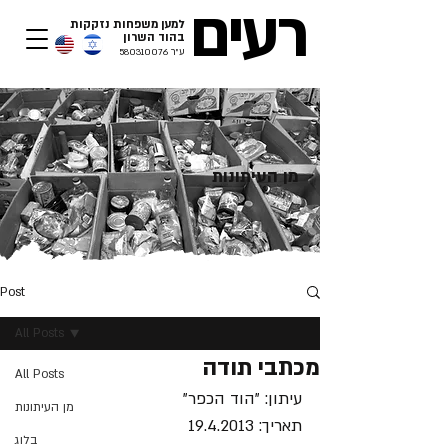
רעים
למען משפחות נזקקות
בהוד השרון​
ע"ר
580310076
מן העיתונות
Post
All Posts
מכתבי תודה
All Posts
עיתון: "הוד הכפר"
מן העיתונות
תאריך: 19.4.2013
בלוג