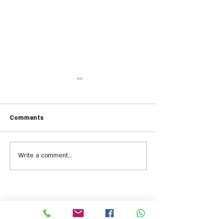
Comments
Write a comment...
יתון ירוק - פעילות
כתבה בעיתון ירוק - פעילות
פסח 2019