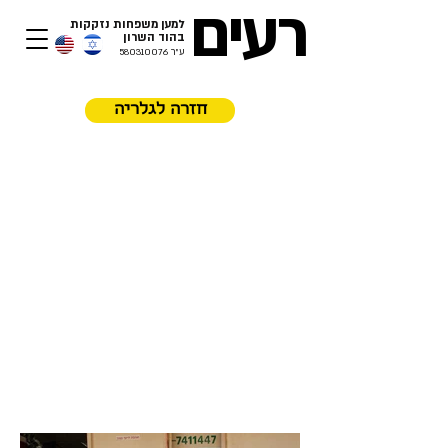
רעים
למען משפחות נזקקות
בהוד השרון​
ע"ר
580310076
חזרה לגלריה