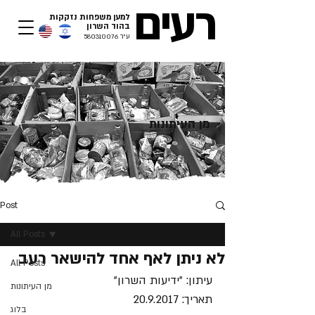
רעים
למען משפחות נזקקות
בהוד השרון​
ע"ר
580310076
מן העיתונות
Post
All Posts
לא ניתן לאף אחד להישאר רעב
All Posts
עיתון: "ידיעות השרון"
מן העיתונות
תאריך: 20.9.2017
בלוג